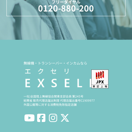
フリーダイヤル
0120-880-200
無線機・トランシーバー・インカムなら
一社)全国陸上無線協会関東支部会員 第245号
総務省 販売代理店届出制度 代理店届出番号C1909977
外国公館等に対する消費税免除指定店舗