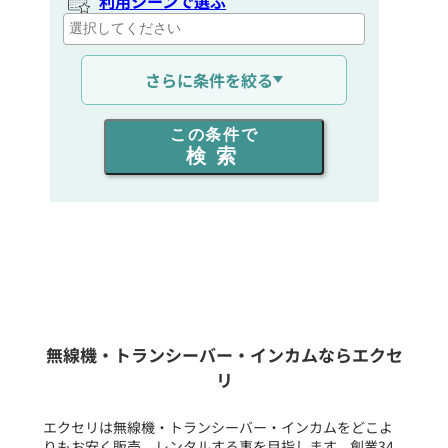
利用シーンで選ぶ
通信距離を選ぶ
さらに条件を絞る
出力を選ぶ
この条件で
検索
同時通話人数を選ぶ
販売
/
レンタル
/
リース
新品
/
中古
生産終了品を含む
無線機・トランシーバー・インカムならエクセ
リ
フリーワード入力(製品名等)
エクセリは無線機・トランシーバー・インカムをどこよ
りもお安く販売、レンタルする事を目指します。創業34