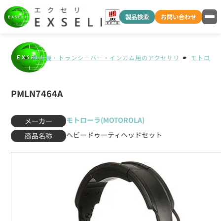
製品検索
お問い合わせ
無線機・トランシーバー・インカム用のアクセサリ
モトローラ(
PMLN7464A
モトローラ(MOTOROLA)
メーカー
ヘビードゥーティヘッドセット
商品名称