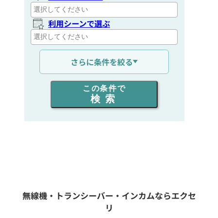
利用シーンで選ぶ
通信距離を選ぶ
さらに条件を絞る
出力を選ぶ
この条件で
検索
同時通話人数を選ぶ
販売
/
レンタル
/
リース
新品
/
中古
生産終了品を含む
無線機・トランシーバー・インカムならエクセ
リ
フリーワード入力(製品名等)