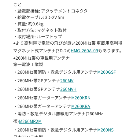
こと
・給電部接栓: アタッチメントコネクタ
・給電ケーブル: 3D-2V 5m
・質量: 約0.6kg
・取付方法: マグネット取付
・取付場所: ルーフトップ
●より高利得で電波の飛びが良い260MHz帯 車載用高利得
マグネット式アンテナ(3D-2V)
HMG-260A-09
もあります。
●260MHz帯の車載用アンテナ
第一電波工業製
・260MHz帯消防・救急デジタル用アンテナ
M260GSF
・260MHz帯GPアンテナ
260MV
・260MHz帯GPアンテナ
260MVH
・260MHz帯ガーターアンテナ
M260KRN
・260MHz帯ガーターアンテナ
M260KRA
・消防・救急デジタル無線用アンテナ(260MHz
帯)
M260MR2M
・260MHz帯消防・救急デジタル用アンテナ
M260NS
日本アンテナ製