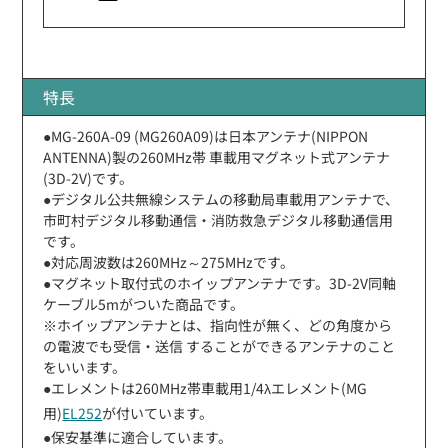
特長
●MG-260A-09 (MG260A09)は日本アンテナ(NIPPON
ANTENNA)製の260MHz帯 車載用マグネット式アンテナ
(3D-2V)です。
●デジタル公共無線システムの移動局車載用アンテナで、
市町村デジタル移動通信・消防救急デジタル移動通信用
です。
●対応周波数は260MHz～275MHzです。
●マグネット取付式のホイップアンテナです。3D-2V同軸
ケーブル5mがついた商品です。
※ホイップアンテナとは、指向性が無く、どの角度から
の電波でも受信・送信 することができるアンテナのこと
をいいます。
●エレメントは260MHz帯車載用1/4λエレメント(MG
用)
EL252
が付いています。
●保安基準に適合しています。