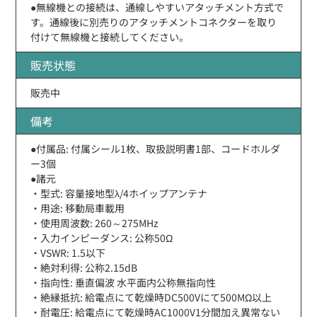
●無線機との接続は、通線しやすいアタッチメント方式で
す。通線後に別売りのアタッチメントコネクターを取り
付けて無線機と接続してください。
販売状態
販売中
備考
●付属品: 付属シール1枚、取扱説明書1部、コードホルダ
ー3個
●諸元
・型式: 容量接地型λ/4ホイップアンテナ
・用途: 移動局車載用
・使用周波数: 260～275MHz
・入力インピーダンス: 公称50Ω
・VSWR: 1.5以下
・絶対利得: 公称2.15dB
・指向性: 垂直偏波 水平面内公称無指向性
・絶縁抵抗: 給電点にて乾燥時DC500Vにて500MΩ以上
・耐電圧: 給電点にて乾燥時AC1000V1分間加え異常ない