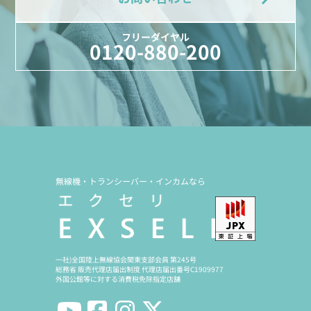
フリーダイヤル
0120-880-200
無線機・トランシーバー・インカムなら
一社)全国陸上無線協会関東支部会員 第245号
総務省 販売代理店届出制度 代理店届出番号C1909977
外国公館等に対する消費税免除指定店舗