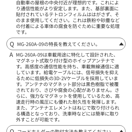
自動車の屋根の中央付近が理想的です。これによ
り通信性能がより安定します。また、基部裏面に
貼付されているテトロンフィルムははがさず、そ
のまま使用してください。これは鉄粉や砂塵など
の付着による車体の腐食を防ぐために重要な処理
です。
MG-260A-09の特長を教えてください。
MG-260A-09は車載用途に特化して設計された、
マグネット式取り付け型のホイップアンテナで
す。高感度の通信性能を持ち、車載無線通信に適
しています。給電ケーブルには、信号損失を抑え
るために低損失の3D-2Vケーブルを採用していま
す。アンテナのマグネット部分は黒色樹脂で被覆
されており、さびや腐食の心配がありません。さ
らに、強力なマグネットを使用しているため、高
速走行時の風圧にも優れた耐久性を発揮します。
また、アンテナエレメントはねじで取り付けられ
る構造となっており、洗車時などには簡単に取り
外すことが可能です。
コードホルダーの取付方法を教えてください。