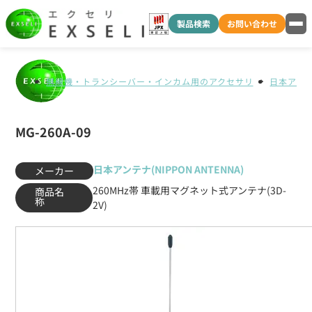
製品検索
お問い合わせ
無線機・トランシーバー・インカム用のアクセサリ
日本アンテナ
MG-260A-09
日本アンテナ(NIPPON ANTENNA)
メーカー
260MHz帯 車載用マグネット式アンテナ(3D-
商品名
称
2V)