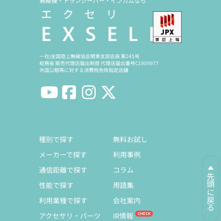
無線機・トランシーバー・インカムなら
一社)全国陸上無線協会関東支部会員 第245号
総務省 販売代理店届出制度 代理店届出番号C1909977
外国公館等に対する消費税免除指定店舗
種別で探す
無料お試し
メーカーで探す
利用事例
通信距離で探す
コラム
先頭に戻る
性能で探す
用語集
利用業種で探す
会社案内
アクセサリ・パーツ
IR情報