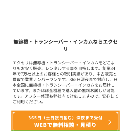
販売
/
レンタル
/
リース
新品
/
中古
生産終了品を含む
無線機・トランシーバー・インカムならエクセ
リ
フリーワード入力(製品名等)
エクセリは無線機・トランシーバー・インカムをどこよ
りもお安く販売、レンタルする事を目指します。創業34
年で7万社以上のお客様との取引実績があり、中古販売と
選択条件をリセット
買取で業界ナンバーワンです。365日深夜まで対応し、日
本全国に無線機・トランシーバー・インカムをお届けし
ています。またほぼ全機種で購入前の無料お試しが可能
です。アフター修理も弊社内で対応しますので、安心して
ご利用ください。
365日（土日祝日含む）深夜まで受付
WEBで無料相談・見積り