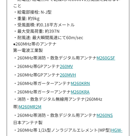
こと
・給電部接栓: N-J型
・重量: 約9kg
・受風面積: 約0.18平方メートル
・最大受風荷重: 約397N
・耐風速: 最大瞬間風速にて60m/sec
●260MHz帯のアンテナ
第一電波工業製
・260MHz帯消防・救急デジタル用アンテナ
M260GSF
・260MHz帯GPアンテナ
260MV
・260MHz帯GPアンテナ
260MVH
・260MHz帯ガーターアンテナ
M260KRN
・260MHz帯ガーターアンテナ
M260KRA
・消防・救急デジタル無線用アンテナ(260MHz
帯)
M260MR2M
・260MHz帯消防・救急デジタル用アンテナ
M260NS
日本アンテナ製
・260MHz帯 1/2λ型ノンラジアルエレメント(MP型)
HGW-