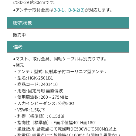
は8D-2V 約80cmです。
●アンテナ取付金具は
B-3-1
、
B-8-2(B)
が対応します。
販売状態
販売中
備考
●マスト、取付金具、同軸ケーブルは別売りです。
●諸元
・アンテナ型式: 反射素子付コーリニア型アンテナ
・型名: HGK-2501B1
・商品コード: 2401410
・用途: 固定局用 垂直偏波
・使用周波数: 260～275MHz
・入力インピーダンス: 公称50Ω
・VSWR: 1.5以下
・利得〔標準値〕: 6.15dBi
・指向性〔標準値〕: E面半値幅40° H面180°
・絶縁抵抗: 給電点にて乾燥時DC500Vにて500MΩ以上
・耐電圧: 給電点にて乾燥時AC1000V1分間加え異常ない