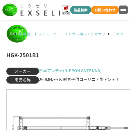
製品検索
お問い合わせ
無線機・トランシーバー・インカム用のアクセサリ
日本アンテナ
HGK-2501B1
日本アンテナ(NIPPON ANTENNA)
メーカー
260MHz帯 反射素子付コーリニア型アンテナ
商品名称