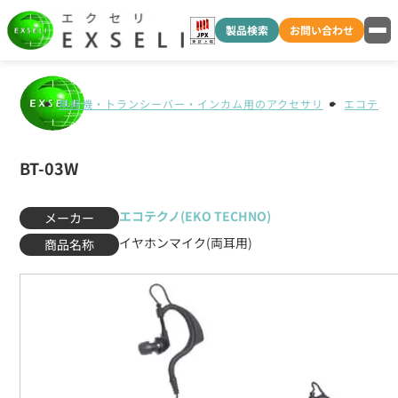
製品検索
お問い合わせ
無線機・トランシーバー・インカム用のアクセサリ
エコテクノ(
BT-03W
エコテクノ(EKO TECHNO)
メーカー
イヤホンマイク(両耳用)
商品名称