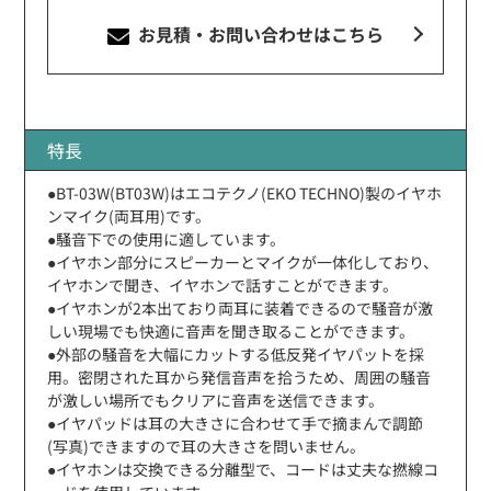
お見積・お問い合わせ
はこちら
特長
●BT-03W(BT03W)はエコテクノ(EKO TECHNO)製のイヤホ
ンマイク(両耳用)です。
●騒音下での使用に適しています。
●イヤホン部分にスピーカーとマイクが一体化しており、
イヤホンで聞き、イヤホンで話すことができます。
●イヤホンが2本出ており両耳に装着できるので騒音が激
しい現場でも快適に音声を聞き取ることができます。
●外部の騒音を大幅にカットする低反発イヤパットを採
用。密閉された耳から発信音声を拾うため、周囲の騒音
が激しい場所でもクリアに音声を送信できます。
●イヤパッドは耳の大きさに合わせて手で摘まんで調節
(写真)できますので耳の大きさを問いません。
●イヤホンは交換できる分離型で、コードは丈夫な撚線コ