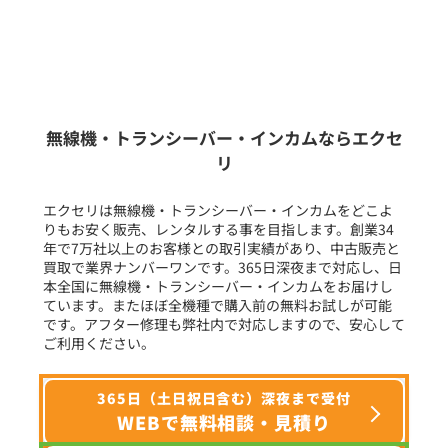
販売
/
レンタル
/
リース
新品
/
中古
生産終了品を含む
無線機・トランシーバー・インカムならエクセ
リ
フリーワード入力(製品名等)
エクセリは無線機・トランシーバー・インカムをどこよ
りもお安く販売、レンタルする事を目指します。創業34
年で7万社以上のお客様との取引実績があり、中古販売と
選択条件をリセット
買取で業界ナンバーワンです。365日深夜まで対応し、日
本全国に無線機・トランシーバー・インカムをお届けし
ています。またほぼ全機種で購入前の無料お試しが可能
です。アフター修理も弊社内で対応しますので、安心して
ご利用ください。
365日（土日祝日含む）深夜まで受付
WEBで無料相談・見積り