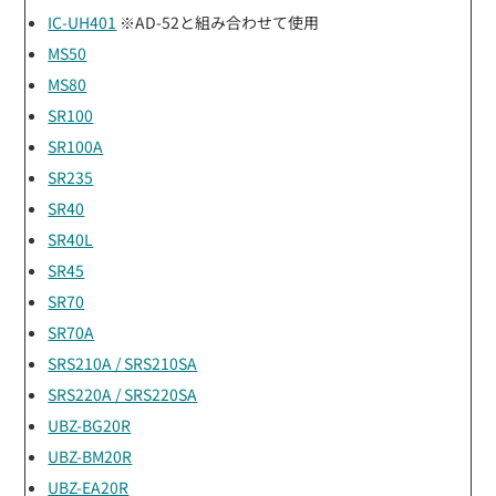
IC-UH401
※AD-52と組み合わせて使用
MS50
MS80
SR100
SR100A
SR235
SR40
SR40L
SR45
SR70
SR70A
SRS210A / SRS210SA
SRS220A / SRS220SA
UBZ-BG20R
UBZ-BM20R
UBZ-EA20R