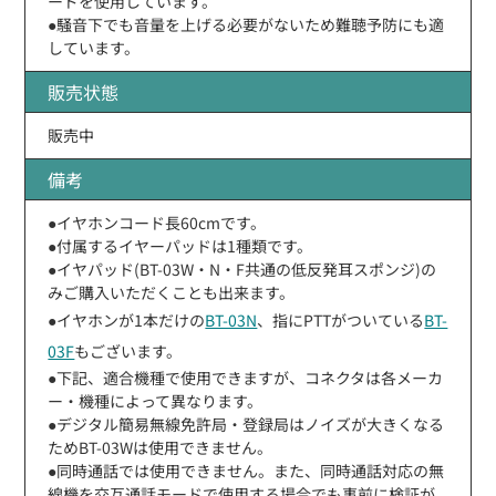
ードを使用しています。
●騒音下でも音量を上げる必要がないため難聴予防にも適
しています。
販売状態
販売中
備考
●イヤホンコード長60cmです。
●付属するイヤーパッドは1種類です。
●イヤパッド(BT-03W・N・F共通の低反発耳スポンジ)の
みご購入いただくことも出来ます。
●イヤホンが1本だけの
BT-03N
、指にPTTがついている
BT-
03F
もございます。
●下記、適合機種で使用できますが、コネクタは各メーカ
ー・機種によって異なります。
●デジタル簡易無線免許局・登録局はノイズが大きくなる
ためBT-03Wは使用できません。
●同時通話では使用できません。また、同時通話対応の無
線機を交互通話モードで使用する場合でも事前に検証が