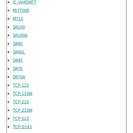
IC-VH45MFT
MiT7000
MT10
SR100
SR100A
SR40
SR40L
SR45
SR70
SR70A
TCP-123
TCP-133W
TCP-223
TCP-233W
TCP-523
TCP-D143