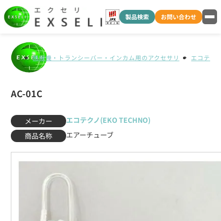
製品検索
お問い合わせ
無線機・トランシーバー・インカム用のアクセサリ
エコテクノ(
AC-01C
エコテクノ(EKO TECHNO)
メーカー
エアーチューブ
商品名称