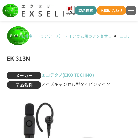
製品検索
お問い合わせ
無線機・トランシーバー・インカム用のアクセサリ
エコテクノ(
EK-313N
エコテクノ(EKO TECHNO)
メーカー
ノイズキャンセル型タイピンマイク
商品名称