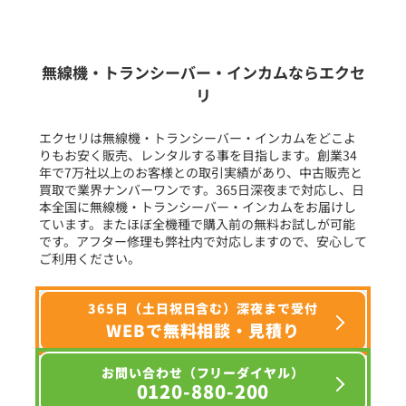
新品
/
中古
生産終了品を含む
無線機・トランシーバー・インカムならエクセ
リ
フリーワード入力(製品名等)
エクセリは無線機・トランシーバー・インカムをどこよ
りもお安く販売、レンタルする事を目指します。創業34
年で7万社以上のお客様との取引実績があり、中古販売と
選択条件をリセット
買取で業界ナンバーワンです。365日深夜まで対応し、日
本全国に無線機・トランシーバー・インカムをお届けし
ています。またほぼ全機種で購入前の無料お試しが可能
です。アフター修理も弊社内で対応しますので、安心して
ご利用ください。
365日（土日祝日含む）深夜まで受付
WEBで無料相談・見積り
お問い合わせ（フリーダイヤル）
0120-880-200