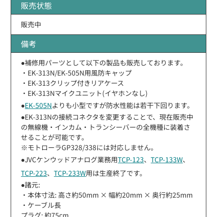
販売状態
販売中
備考
●補修用パーツとして以下の製品も販売しております。
・EK-313N/EK-505N用風防キャップ
・EK-313クリップ付きリアケース
・EK-313Nマイクユニット(イヤホンなし)
●
EK-505N
よりも小型ですが防水性能は若干下回ります。
●EK-313Nの接続コネクタを変更することで、現在販売中
の無線機・インカム・トランシーバーの全機種に装着さ
せることが可能です。
※モトローラGP328/338には対応しません。
●JVCケンウッドアナログ業務用
TCP-123
、
TCP-133W
、
TCP-223
、
TCP-233W
用は生産終了です。
●諸元:
・本体寸法: 高さ約50mm × 幅約20mm × 奥行約25mm
・ケーブル長
プラグ: 約75cm