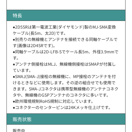
特長
●2D5SRは第一電波工業(ダイヤモンド)製のMJ-SMA変換
ケーブル(長5m、太2D)です。
●別売りの無線機とアンテナを接続できる同軸ケーブルで
す(画像は2D4SRです)。
●同軸ケーブルは2D-LFB-Sでケール長5m、外径3.9mmで
す。
●アンテナ側接栓はMLJ、無線機側接栓はSMAPが付属し
ています。
●SMAJ(SMA-J)接栓の無線機に、MP接栓のアンテナを付
けるときなどに使用します。その逆の組合せでも使用で
きます。SMA-Jコネクタは携帯型無線機のアンテナコネク
タや、無線機のGSPアンテナのコネクタに多いです。
●欧州環境規制RoHS規制に対応しています。
●コネクターのセンターピンは24Kメッキ仕上げです。
販売状態
販売中