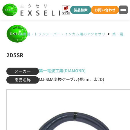
製品検索
お問い合わせ
無線機・トランシーバー・インカム用のアクセサリ
第一電波工業
2D5SR
第一電波工業(DIAMOND)
メーカー
MJ-SMA変換ケーブル(長5m、太2D)
商品名称