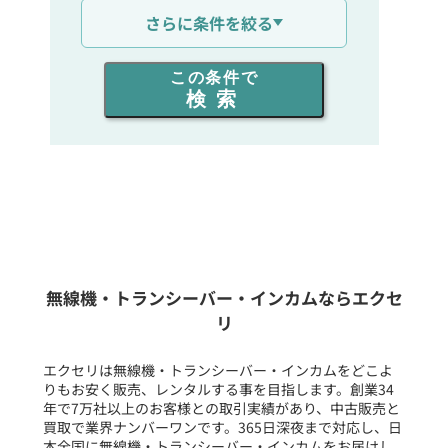
さらに条件を絞る
出力を選ぶ
この条件で
検索
同時通話人数を選ぶ
販売
/
レンタル
/
リース
新品
/
中古
生産終了品を含む
無線機・トランシーバー・インカムならエクセ
リ
フリーワード入力(製品名等)
エクセリは無線機・トランシーバー・インカムをどこよ
りもお安く販売、レンタルする事を目指します。創業34
年で7万社以上のお客様との取引実績があり、中古販売と
選択条件をリセット
買取で業界ナンバーワンです。365日深夜まで対応し、日
本全国に無線機・トランシーバー・インカムをお届けし