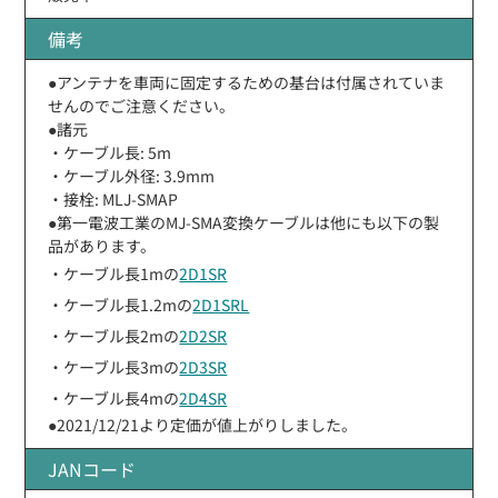
備考
●アンテナを車両に固定するための基台は付属されていま
せんのでご注意ください。
●諸元
・ケーブル長: 5m
・ケーブル外径: 3.9mm
・接栓: MLJ-SMAP
●第一電波工業のMJ-SMA変換ケーブルは他にも以下の製
品があります。
・ケーブル長1mの
2D1SR
・ケーブル長1.2mの
2D1SRL
・ケーブル長2mの
2D2SR
・ケーブル長3mの
2D3SR
・ケーブル長4mの
2D4SR
●2021/12/21より定価が値上がりしました。
JANコード