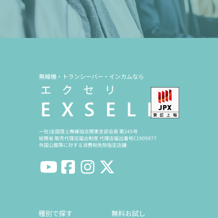
無線機・トランシーバー・インカムなら
一社)全国陸上無線協会関東支部会員 第245号
総務省 販売代理店届出制度 代理店届出番号C1909977
外国公館等に対する消費税免除指定店舗
種別で探す
無料お試し