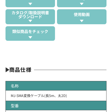
カタログ/取扱説明書
使用動画
ダウンロード
類似商品をチェック
商品仕様
名称
MJ-SMA変換ケーブル(長5m、太2D)
型番