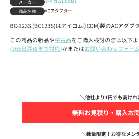
アイコム(ICOM)
メーカー
ACアダプター
商品名称
BC-123S (BC123S)はアイコム(ICOM)製のACアダ
この商品の新品や
中古品
をご購入検討の際は以下よ
(365日深夜まで対応)
かまたは
お問い合わせフォー
無料お見積り・
購入お