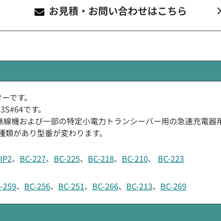
お見積・お問い合わせ
はこちら
プターです。
23S#64です。
無線機および一部の特定小電力トランシーバー用の急速充電器用
2種類があり型番が変わります。
IP2
、
BC-227
、
BC-225
、
BC-218
、
BC-210
、
BC-223
-259
、
BC-256
、
BC-251
、
BC-266
、
BC-213
、
BC-269