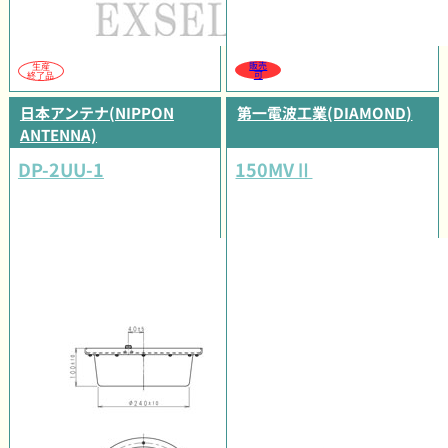
販売
生産
可
終了品
日本アンテナ(NIPPON
第一電波工業(DIAMOND)
ANTENNA)
DP-2UU-1
150MVⅡ